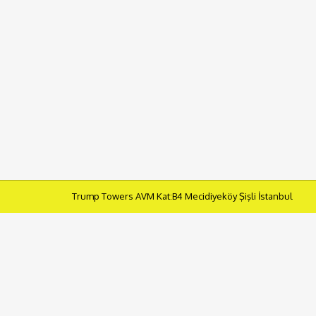
Trump Towers AVM Kat:B4 Mecidiyeköy Şişli İstanbul