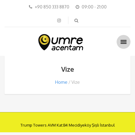
+90 850 333 8870
09:00 - 21:00
Vize
Home
Vize
Trump Towers AVM Kat:B4 Mecidiyeköy Şişli İstanbul