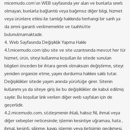
micemudo.com’un WEB sayfasında yer alan ve bunlarla sınırlı
olmayan, bunlarla bağlantılı veya bağımsız diğer bilgi, hizmet
veya ürünlere etkisi ile tamlığı hakkında herhangi bir sarih ya
da zımni garanti verilmemekte ve taahhütte
bulunulmamaktadır.
4. Web Sayfasında Değişiklik Yapma Hakkı
4.1.micemudo.com işbu site ve site uzantısında mevcut her tür
hizmet, ürün, siteyi kullanma koşulları ile sitede sunulan
bilgileri önceden bir ihtara gerek olmaksızın değiştirme, siteyi
yeniden organize etme, yayını durdurma hakkını saklı tutar.
Değişiklikler sitede yayım anında yürürlüğe girer. Sitenin
kullanımı ya da siteye giriş ile bu değişiklikler de kabul edilmiş
sayılır. Bu koşullar link verilen diğer web sayfaları için de
geçerlidir.
4.2.micemudo.com, sözleşmenin ihlali, haksız fiil, ihmal veya
diğer sebepler neticesinde; işlemin kesintiye uğraması, hata ,
ihmal, kesinti, silinme, kayıp, işlemin veya iletişimin gecikmesi,