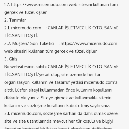
1.2. https://www.micemudo.com web sitesini kullanan tüm
gerçek ve tüzel kişiler
2. Tanımlar
2.1. micemudo.com : CANLAR İŞLETMECİLİK OTO. SAN.VE
TİC.SAN.LTD.ŞTİ.
2.2. Müşteri/ Son Tüketici : https://www.micemudo.com
web sitesini kullanan tüm gerçek ve tüzel kişiler
3. Giriş
Bu websitesinin sahibi CANLAR İŞLETMECİLİK OTO. SAN.VE
TİC.SAN.LTD.ŞTİ.’ye ait olup, site üzerinde her tür
organizasyon, kullanım ve tasarruf yetkisi micemudo.com’a
aittir. Lütfen siteyi kullanmadan önce kullanım koşullarını
dikkatle okuyunuz. Siteye girmek ve kullanmakla sitenin
kullanım ve sözleşme kurallarını kabul etmiş sayılırsınız.
3.1. micemudo.com, sözleşme şartları da dahil olmak üzere,
site ve site uzantılarında mevcut her tür koşulu ve bilgiyi
önceden herhangi bir ihtara hacet olmaksızın değiştirme