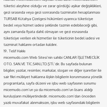
tüketici aleyhine olduğu ve zarar gördüğü aşikar değişiklikleri,
gezi sırasında veya gezi sonrasında tazminatın hesaplanması
TURSAB Kütahya Çizelgesi hükümleri uyarınca tüketiciye
bedel veya hizmet iadesi şeklinde tazmin edebileceği gibi,
aynı zamanda fiyata dahil olmayan ve gezi esnasında
tüketiciye verilen ek hizmetler ile tüketicinin bedel iadesi ve
tazminat haklarını ortadan kaldırır.
19. Telif Hakkı
micemudo.com Web Sitesi’nin sahibi CANLAR İŞLETMECİLİK
OTO. SAN.VE TİC.SAN.LTD.ŞTİ.’dir. Bu sayfada bulunan
bilgiler, yazılar, resimler, markalar, slogan ve diğer işaretler ile
sair fikri mülkiyet haklarına ilişkin bilgilerin korunmasına yönelik
programlarla, sayfa düzeni ve işbu web sayfasının sunumu
micemudo.com’un ya da micemudo.com’un lisans aldığı
kuruluşların mülkiyetindedir. micemudo.com’dan önceden
yazılı muvafakat alınmaksızın, işbu web sayfasındaki bilgilerin